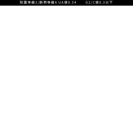
耐震等級3/断熱等級6 UA値0.34 G2/C値0.3以下
設計士とつくる家づくり相
談会【ご来店】
EVENT
イベント情報
設計士とつくる家づくり相
READ MORE
談会【オンライン】
設計士とつくる家づくり相
談会【オンライン】