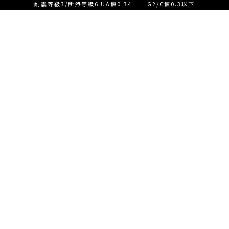
耐震等級3/断熱等級6 UA値0.34 G2/C値0.3以下
設計士とつくる家づくり相
談会【ご来店】
EVENT
イベント情報
設計士とつくる家づくり相
READ MORE
談会【オンライン】
設計士とつくる家づくり相
談会【オンライン】