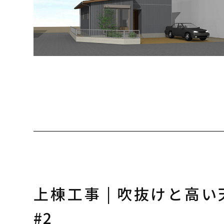
上棟工事 | 吹抜けと高
#2