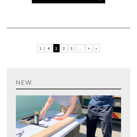
1 / 4
1
2
3
...
>
»
NEW