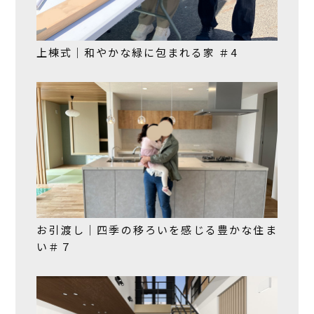
上棟式｜和やかな緑に包まれる家 ＃4
お引渡し｜四季の移ろいを感じる豊かな住ま
い＃７