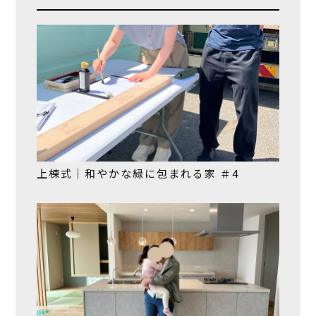
上棟式｜和やかな緑に包まれる家 ＃4