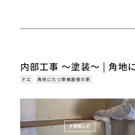
内部工事 〜塗装〜 | 角地
ドエ
角地にたつ寄棟屋根の家