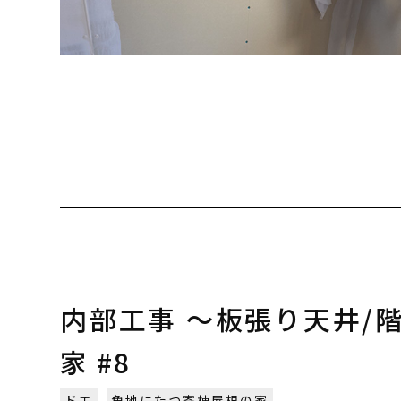
内部工事 〜板張り天井/階
家 #8
ドエ
角地にたつ寄棟屋根の家