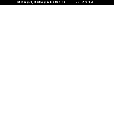
耐震等級3/断熱等級6 UA値0.34 G2/C値0.3以下
設計士とつくる家づくり相
談会【ご来店】
EVENT
イベント情報
設計士とつくる家づくり相
READ MORE
談会【オンライン】
設計士とつくる家づくり相
談会【オンライン】