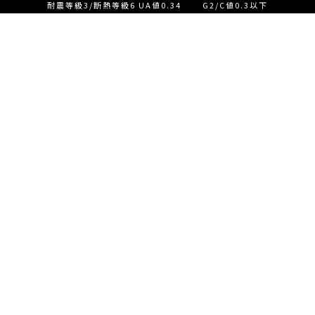
耐震等級3/断熱等級6 UA値0.34 G2/C値0.3以下
設計士とつくる家づくり相
談会【ご来店】
EVENT
イベント情報
設計士とつくる家づくり相
READ MORE
談会【オンライン】
設計士とつくる家づくり相
談会【オンライン】