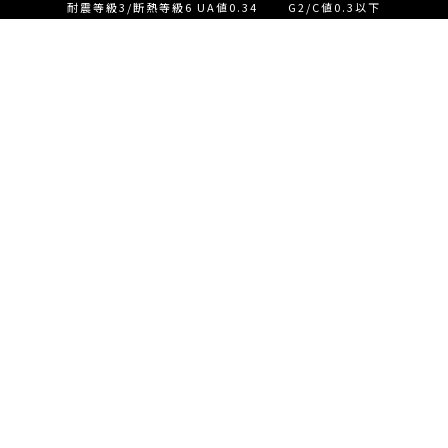
耐震等級3/断熱等級6 UA値0.34 G2/C値0.3以下
設計士とつくる家づくり相
談会【ご来店】
EVENT
イベント情報
設計士とつくる家づくり相
READ MORE
談会【オンライン】
設計士とつくる家づくり相
談会【オンライン】