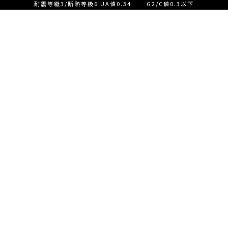
耐震等級3/断熱等級6 UA値0.34 G2/C値0.3以下
設計士とつくる家づくり相
談会【ご来店】
EVENT
イベント情報
設計士とつくる家づくり相
READ MORE
談会【オンライン】
設計士とつくる家づくり相
談会【オンライン】