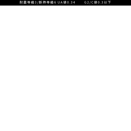
耐震等級3/断熱等級6 UA値0.34 G2/C値0.3以下
設計士とつくる家づくり相
談会【ご来店】
EVENT
イベント情報
設計士とつくる家づくり相
READ MORE
談会【オンライン】
設計士とつくる家づくり相
談会【オンライン】