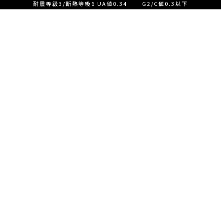
耐震等級3/断熱等級6 UA値0.34 G2/C値0.3以下
設計士とつくる家づくり相
談会【ご来店】
EVENT
イベント情報
設計士とつくる家づくり相
READ MORE
談会【オンライン】
設計士とつくる家づくり相
談会【オンライン】