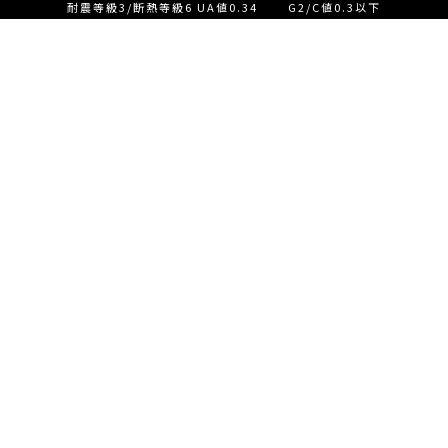
耐震等級3/断熱等級6 UA値0.34 G2/C値0.3以下
設計士とつくる家づくり相
談会【ご来店】
EVENT
イベント情報
設計士とつくる家づくり相
READ MORE
談会【オンライン】
設計士とつくる家づくり相
談会【オンライン】