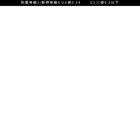
耐震等級3/断熱等級6 UA値0.34 G2/C値0.3以下
設計士とつくる家づくり相
談会【ご来店】
EVENT
イベント情報
設計士とつくる家づくり相
READ MORE
談会【オンライン】
設計士とつくる家づくり相
談会【オンライン】