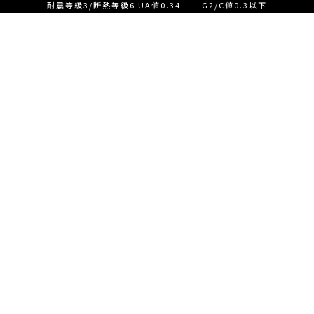
耐震等級3/断熱等級6 UA値0.34 G2/C値0.3以下
設計士とつくる家づくり相
談会【ご来店】
EVENT
イベント情報
設計士とつくる家づくり相
READ MORE
談会【オンライン】
設計士とつくる家づくり相
談会【オンライン】