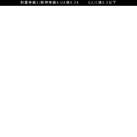
耐震等級3/断熱等級6 UA値0.34 G2/C値0.3以下
設計士とつくる家づくり相
談会【ご来店】
EVENT
イベント情報
設計士とつくる家づくり相
READ MORE
談会【オンライン】
設計士とつくる家づくり相
談会【オンライン】