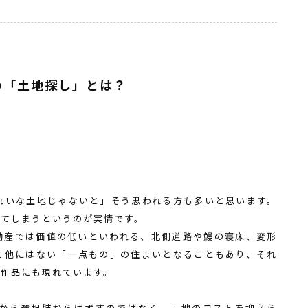
の「土地探し」とは？
」
れいな土地じゃないと」そう思われる方も多いと思います。
れてしまうというのが実情です。
動産では価値の低いといわれる、北側道路や鰻の寝床、変形
て他にはない「一点もの」の住まいとなることもあり、それ
る作品にも現れています。
から選択肢からはずすのではなく、土地のコストを抑えら