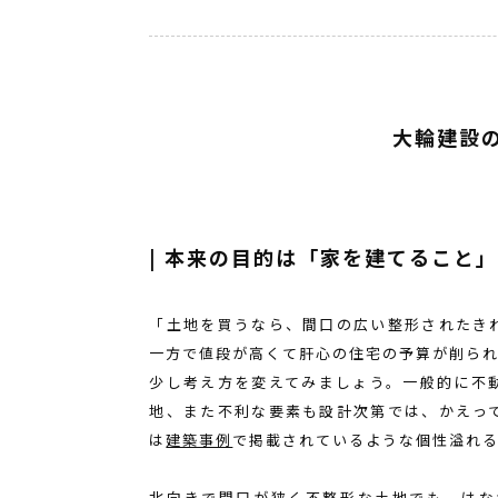
大輪建設
| 本来の目的は「家を建てること
「土地を買うなら、間口の広い整形されたき
一方で値段が高くて肝心の住宅の予算が削ら
少し考え方を変えてみましょう。一般的に不
地、また不利な要素も設計次第では、かえっ
は
建築事例
で掲載されているような個性溢れ
北向きで間口が狭く不整形な土地でも、はな