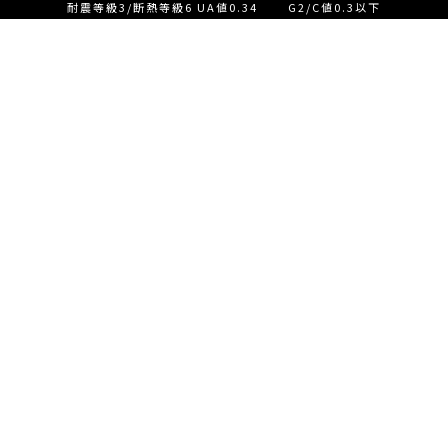
耐震等級3/断熱等級6 UA値0.34 G2/C値0.3以下
設計士とつくる家づくり相
談会【ご来店】
EVENT
イベント情報
設計士とつくる家づくり相
READ MORE
談会【オンライン】
設計士とつくる家づくり相
談会【オンライン】