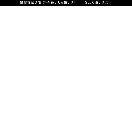
耐震等級3/断熱等級6 UA値0.34 G2/C値0.3以下
設計士とつくる家づくり相
談会【ご来店】
EVENT
イベント情報
設計士とつくる家づくり相
READ MORE
談会【オンライン】
設計士とつくる家づくり相
談会【オンライン】