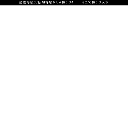
耐震等級3/断熱等級6 UA値0.34 G2/C値0.3以下
設計士とつくる家づくり相
談会【ご来店】
EVENT
イベント情報
設計士とつくる家づくり相
READ MORE
談会【オンライン】
設計士とつくる家づくり相
談会【オンライン】