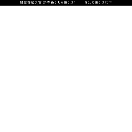
耐震等級3/断熱等級6 UA値0.34 G2/C値0.3以下
設計士とつくる家づくり相
談会【ご来店】
EVENT
イベント情報
設計士とつくる家づくり相
READ MORE
談会【オンライン】
設計士とつくる家づくり相
談会【オンライン】