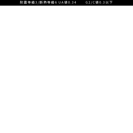
耐震等級3/断熱等級6 UA値0.34 G2/C値0.3以下
設計士とつくる家づくり相
談会【ご来店】
EVENT
イベント情報
設計士とつくる家づくり相
READ MORE
談会【オンライン】
設計士とつくる家づくり相
談会【オンライン】