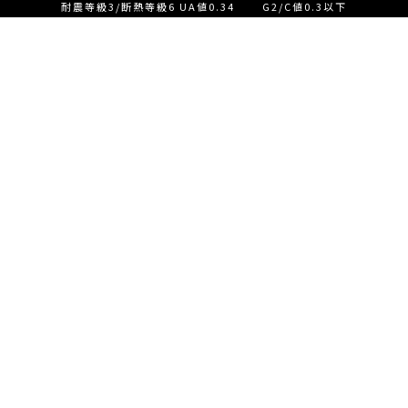
耐震等級3/断熱等級6 UA値0.34 G2/C値0.3以下
設計士とつくる家づくり相
談会【ご来店】
EVENT
イベント情報
設計士とつくる家づくり相
READ MORE
談会【オンライン】
設計士とつくる家づくり相
談会【オンライン】