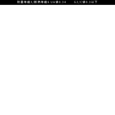
耐震等級3/断熱等級6 UA値0.34 G2/C値0.3以下
設計士とつくる家づくり相
談会【ご来店】
EVENT
イベント情報
設計士とつくる家づくり相
READ MORE
談会【オンライン】
設計士とつくる家づくり相
談会【オンライン】