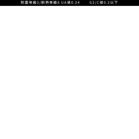
耐震等級3/断熱等級6 UA値0.34 G2/C値0.3以下
設計士とつくる家づくり相
談会【ご来店】
EVENT
イベント情報
設計士とつくる家づくり相
READ MORE
談会【オンライン】
設計士とつくる家づくり相
談会【オンライン】