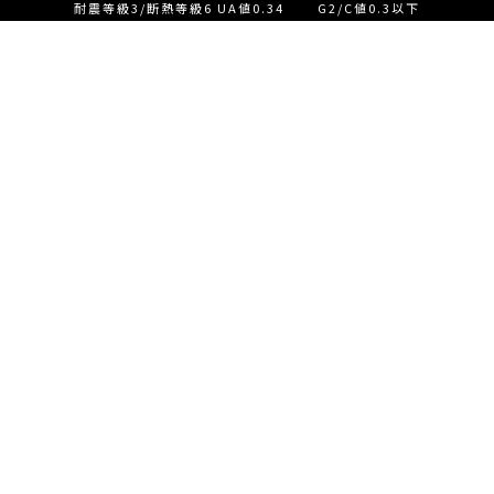
耐震等級3/断熱等級6 UA値0.34 G2/C値0.3以下
設計士とつくる家づくり相
談会【ご来店】
EVENT
イベント情報
設計士とつくる家づくり相
READ MORE
談会【オンライン】
設計士とつくる家づくり相
談会【オンライン】