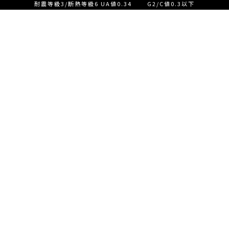
耐震等級3/断熱等級6 UA値0.34 G2/C値0.3以下
設計士とつくる家づくり相
談会【ご来店】
EVENT
イベント情報
設計士とつくる家づくり相
READ MORE
談会【オンライン】
設計士とつくる家づくり相
談会【オンライン】