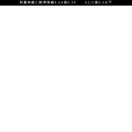
耐震等級3/断熱等級6 UA値0.34 G2/C値0.3以下
設計士とつくる家づくり相
談会【ご来店】
EVENT
イベント情報
設計士とつくる家づくり相
READ MORE
談会【オンライン】
設計士とつくる家づくり相
談会【オンライン】