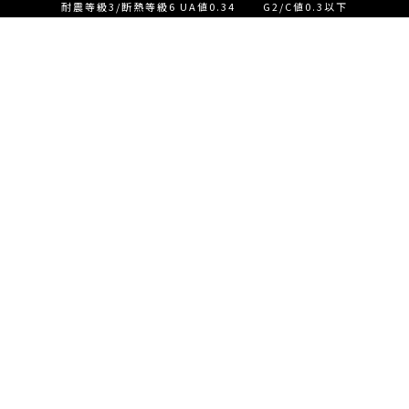
耐震等級3/断熱等級6 UA値0.34 G2/C値0.3以下
設計士とつくる家づくり相
談会【ご来店】
EVENT
イベント情報
設計士とつくる家づくり相
READ MORE
談会【オンライン】
設計士とつくる家づくり相
談会【オンライン】