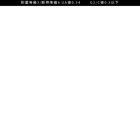
耐震等級3/断熱等級6 UA値0.34 G2/C値0.3以下
設計士とつくる家づくり相
談会【ご来店】
EVENT
イベント情報
設計士とつくる家づくり相
READ MORE
談会【オンライン】
設計士とつくる家づくり相
談会【オンライン】