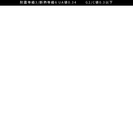
耐震等級3/断熱等級6 UA値0.34 G2/C値0.3以下
設計士とつくる家づくり相
談会【ご来店】
EVENT
イベント情報
設計士とつくる家づくり相
READ MORE
談会【オンライン】
設計士とつくる家づくり相
談会【オンライン】