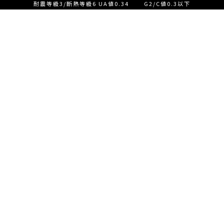
耐震等級3/断熱等級6 UA値0.34 G2/C値0.3以下
設計士とつくる家づくり相
談会【ご来店】
EVENT
イベント情報
設計士とつくる家づくり相
READ MORE
談会【オンライン】
設計士とつくる家づくり相
談会【オンライン】