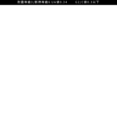
耐震等級3/断熱等級6 UA値0.34 G2/C値0.3以下
設計士とつくる家づくり相
談会【ご来店】
EVENT
イベント情報
設計士とつくる家づくり相
READ MORE
談会【オンライン】
設計士とつくる家づくり相
談会【オンライン】