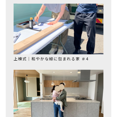
上棟式｜和やかな緑に包まれる家 ＃4