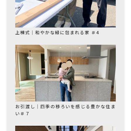
上棟式｜和やかな緑に包まれる家 ＃4
お引渡し｜四季の移ろいを感じる豊かな住ま
い＃７