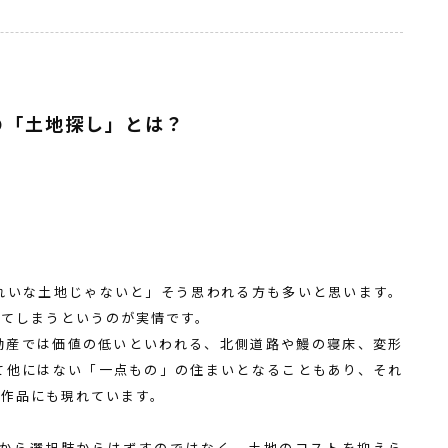
の「土地探し」とは？
」
れいな土地じゃないと」そう思われる方も多いと思います。
れてしまうというのが実情です。
動産では価値の低いといわれる、北側道路や鰻の寝床、変形
て他にはない「一点もの」の住まいとなることもあり、それ
る作品にも現れています。
から選択肢からはずすのではなく、土地のコストを抑えら