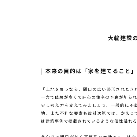
大輪建設
| 本来の目的は「家を建てること
「土地を買うなら、間口の広い整形されたき
一方で値段が高くて肝心の住宅の予算が削ら
少し考え方を変えてみましょう。一般的に不
地、また不利な要素も設計次第では、かえっ
は
建築事例
で掲載されているような個性溢れ
北向きで間口が狭く不整形な土地でも、はな