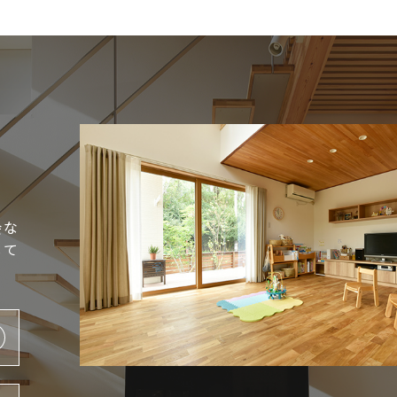
会な
して