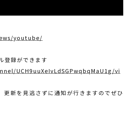
news/youtube/
ネル登録ができます
annel/UCH9uuXeIvLdSGPwqbqMaU1g/vi
、更新を見逃さずに通知が行きますのでぜひ