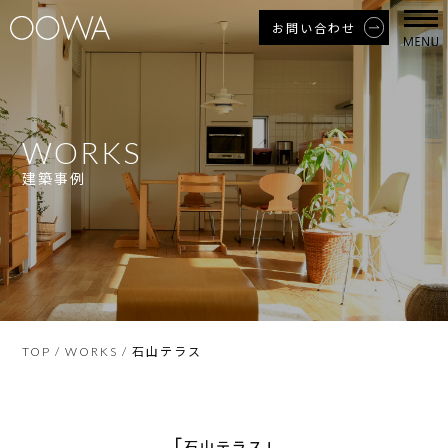
お問い合わせ
WORKS
建築事例
石山テラス
TOP
/
WORKS
/
「
」
石山テラス