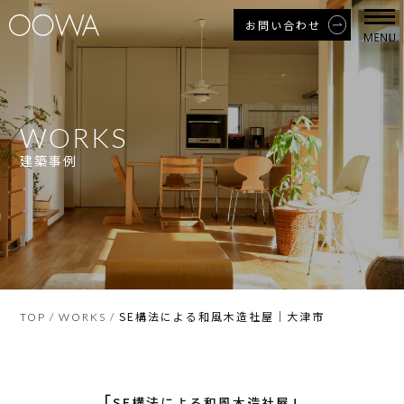
お問い合わせ
WORKS
建築事例
SE構法による和風木造社屋｜大津市
TOP
/
WORKS
/
「
」
SE構法による和風木造社屋