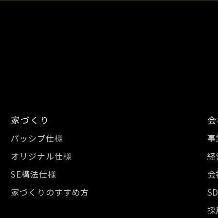
家づくり
会
パッシブ仕様
事
オリジナル仕様
経
SE構法仕様
会
家づくりのすすめ方
S
採