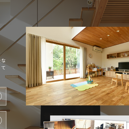
会な
して